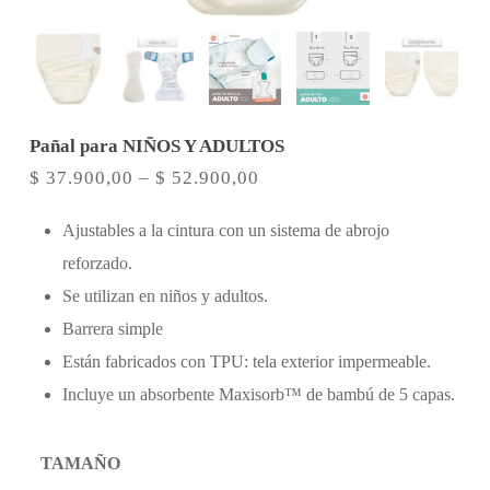
Pañal para NIÑOS Y ADULTOS
Rango
$
37.900,00
–
$
52.900,00
de
precios:
Ajustables a la cintura con un sistema de abrojo
desde
reforzado.
$ 37.900,00
hasta
Se utilizan en niños y adultos.
$ 52.900,00
Barrera simple
Están fabricados con TPU: tela exterior impermeable.
Incluye un absorbente Maxisorb™ de bambú de 5 capas.
TAMAÑO