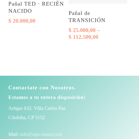
Seleccionar opciones
Pañal TED · RECIÉN
página
producto
Este
Seleccionar opciones
NACIDO
Pañal de
del
tiene
producto
TRANSICIÓN
$
20.000,00
producto
varias
tiene
$
25.000,00
–
variantes.
varias
Rango
$
112.500,00
de
Las
variantes.
precios:
opciones
Las
desde
$ 25.000,00
se
opciones
hasta
pueden
se
$ 112.500,00
elegir
pueden
Contactate con Nosotros.
en
elegir
Estamos a tu entera disposición!
la
en
Artigas 632, Villa Carlos Paz
página
la
Córdoba, CP 5152
del
página
producto
del
Mail:
info@upa-mama.com
producto