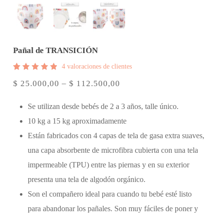
Pañal de TRANSICIÓN
4
valoraciones de clientes
Valorado
4
Rango
$
25.000,00
–
$
112.500,00
5.00
sobre 5
de
basado
precios:
en
Se utilizan desde bebés de 2 a 3 años, talle único.
puntuaciones
desde
de
10 kg a 15 kg aproximadamente
$ 25.000,00
clientes
hasta
Están fabricados con 4 capas de tela de gasa extra suaves,
$ 112.500,00
una capa absorbente de microfibra cubierta con una tela
impermeable (TPU) entre las piernas y en su exterior
presenta una tela de algodón orgánico.
Son el compañero ideal para cuando tu bebé esté listo
para abandonar los pañales. Son muy fáciles de poner y