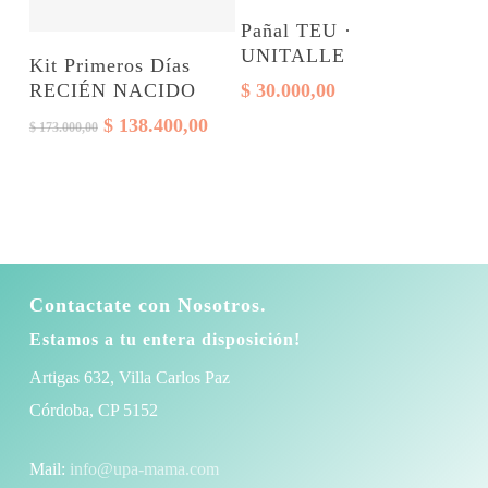
Este
Seleccionar opciones
elegir
Pañal TEU ·
producto
UNITALLE
Select options
en
Kit Primeros Días
tiene
RECIÉN NACIDO
$
30.000,00
la
varias
El
El
$
138.400,00
página
$
173.000,00
variantes.
precio
precio
del
original
actual
Las
producto
era:
es:
opciones
$ 173.000,00.
$ 138.400,00.
se
pueden
Contactate con Nosotros.
elegir
en
Estamos a tu entera disposición!
la
Artigas 632, Villa Carlos Paz
página
Córdoba, CP 5152
del
Mail:
info@upa-mama.com
producto