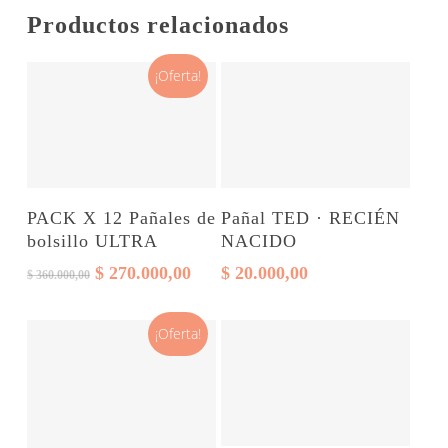
Productos relacionados
¡Oferta!
Este
Select options
Seleccionar opciones
PACK X 12 Pañales de
Pañal TED · RECIÉN
producto
bolsillo ULTRA
NACIDO
tiene
El
El
$
270.000,00
$
20.000,00
$
360.000,00
varias
precio
precio
original
actual
variantes.
¡Oferta!
era:
es:
Las
$ 360.000,00.
$ 270.000,00.
opciones
se
pueden