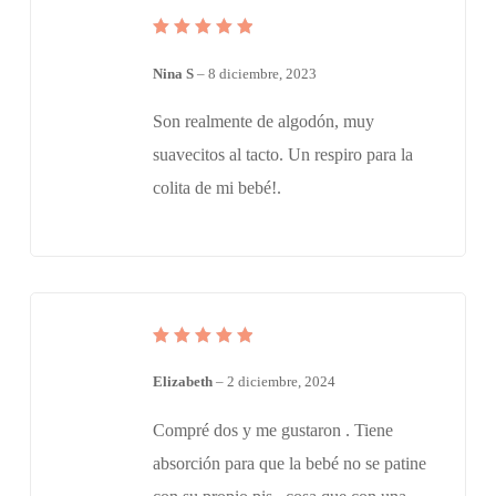
Valorado
en
de
5
Nina S
–
8 diciembre, 2023
5
Son realmente de algodón, muy
suavecitos al tacto. Un respiro para la
colita de mi bebé!.
Valorado
en
de
5
Elizabeth
–
2 diciembre, 2024
5
Compré dos y me gustaron . Tiene
absorción para que la bebé no se patine