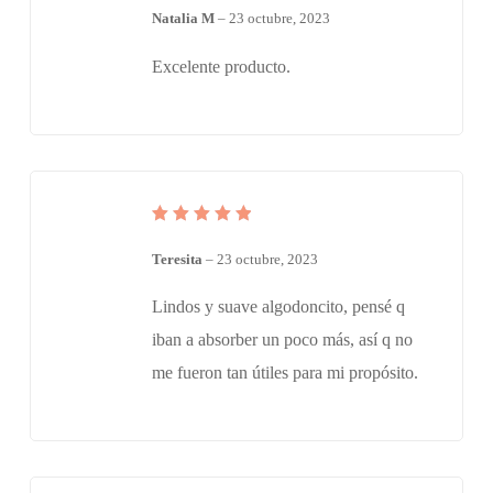
en
de
5
Natalia M
–
23 octubre, 2023
5
Excelente producto.
Valorado
en
de
5
Teresita
–
23 octubre, 2023
5
Lindos y suave algodoncito, pensé q
iban a absorber un poco más, así q no
me fueron tan útiles para mi propósito.