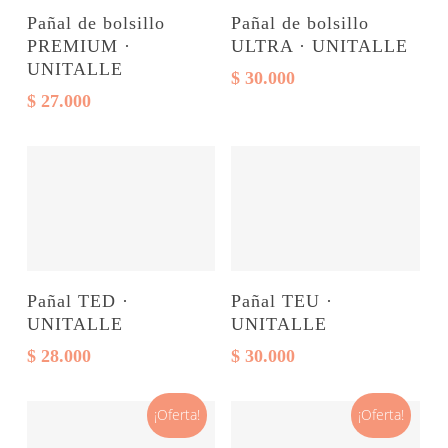
Este
Este
Seleccionar opciones
Seleccionar opciones
Pañal de bolsillo
Pañal de bolsillo
producto
producto
PREMIUM ·
ULTRA · UNITALLE
tiene
tiene
UNITALLE
$
30.000
varias
varias
$
27.000
variantes.
variantes.
Las
Las
opciones
opciones
se
se
pueden
pueden
elegir
elegir
Este
Este
Seleccionar opciones
Seleccionar opciones
Pañal TED ·
Pañal TEU ·
en
en
producto
producto
UNITALLE
UNITALLE
la
la
tiene
tiene
$
28.000
$
30.000
página
página
varias
varias
del
del
variantes.
variantes.
¡Oferta!
¡Oferta!
producto
producto
Las
Las