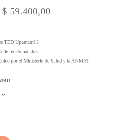
Rango
$
59.400,00
de
precios:
desde
ales TED Upamamá®.
$ 5.500,00
io de recién nacidos.
hasta
génico por el Ministerio de Salud y la ANMAT
$ 59.400,00
AMBU