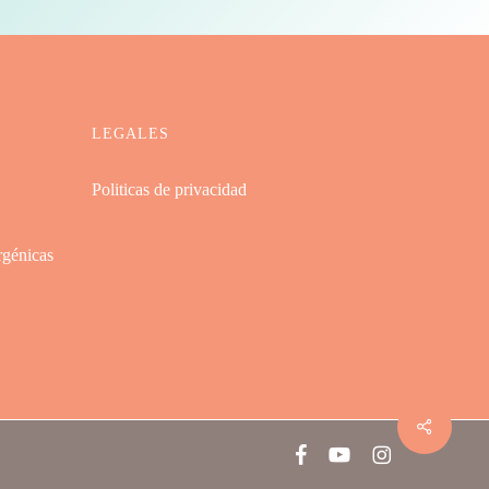
LEGALES
Politicas de privacidad
rgénicas
Comparti
facebook
youtube
instagram