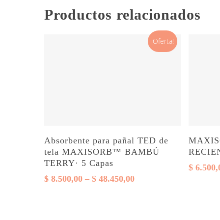
Productos relacionados
¡Oferta!
Este
Este
Seleccionar opciones
Absorbente para pañal TED de
MAXIS
producto
producto
tela MAXISORB™ BAMBÚ
RECIE
tiene
tiene
TERRY· 5 Capas
$
6.500,
varias
varias
Rango
$
8.500,00
–
$
48.450,00
de
variantes.
variantes.
precios:
Las
Las
desde