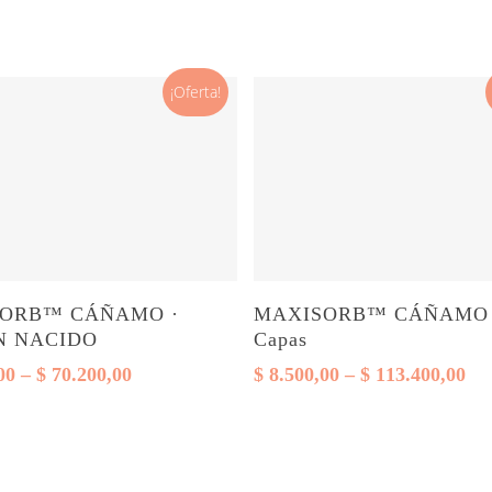
¡Oferta!
Este
Seleccionar opciones
Seleccionar opciones
ORB™ CÁÑAMO ·
MAXISORB™ CÁÑAMO 
producto
N NACIDO
Capas
tiene
Rango
Ra
00
–
$
70.200,00
$
8.500,00
–
$
113.400,00
varias
de
de
precios:
pre
variantes.
desde
de
Las
$ 6.500,00
$ 8