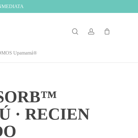
INMEDIATA
search
account
OMOS Upamamá®
SORB™
 · RECIEN
DO