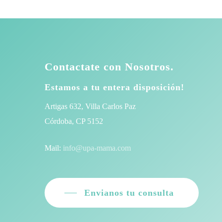
opciones
$ 8.500,00
opciones
hasta
se
se
$ 48.450,00
pueden
pueden
elegir
elegir
en
en
Contactate con Nosotros.
la
la
Estamos a tu entera disposición!
página
página
del
del
Artigas 632, Villa Carlos Paz
producto
producto
Córdoba, CP 5152
Mail:
info@upa-mama.com
Envianos tu consulta